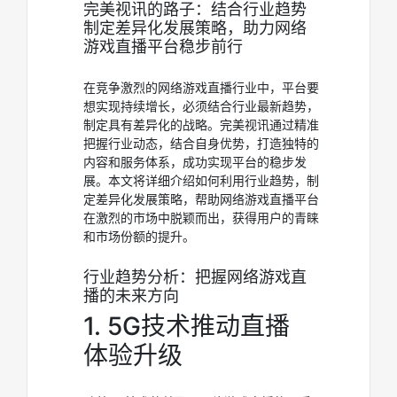
完美视讯的路子：结合行业趋势
制定差异化发展策略，助力网络
游戏直播平台稳步前行
在竞争激烈的网络游戏直播行业中，平台要
想实现持续增长，必须结合行业最新趋势，
制定具有差异化的战略。完美视讯通过精准
把握行业动态，结合自身优势，打造独特的
内容和服务体系，成功实现平台的稳步发
展。本文将详细介绍如何利用行业趋势，制
定差异化发展策略，帮助网络游戏直播平台
在激烈的市场中脱颖而出，获得用户的青睐
和市场份额的提升。
行业趋势分析：把握网络游戏直
播的未来方向
1. 5G技术推动直播
体验升级