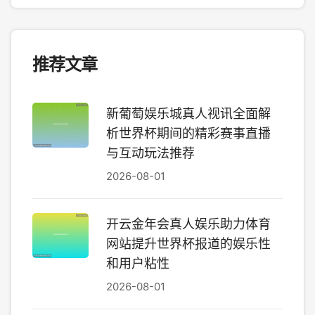
推荐文章
新葡萄娱乐城真人视讯全面解
析世界杯期间的精彩赛事直播
与互动玩法推荐
2026-08-01
开云金年会真人娱乐助力体育
网站提升世界杯报道的娱乐性
和用户粘性
2026-08-01