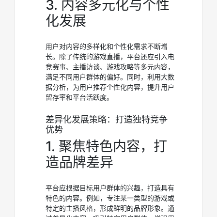
3. 内容多元化与个性
化发展
用户对内容的多样化和个性化需求不断增
长。除了传统的游戏直播，平台还应引入电
竞赛事、主播访谈、游戏攻略等多元内容，
满足不同用户群体的偏好。同时，利用大数
据分析，为用户推荐个性化内容，提升用户
留存率和平台活跃度。
差异化发展策略：打造独特竞争
优势
1. 聚焦特色内容，打
造品牌差异
平台应根据目标用户群体的兴趣，打造具有
特色的内容。例如，专注某一类型的游戏或
特定的主播风格，形成鲜明的品牌形象。通