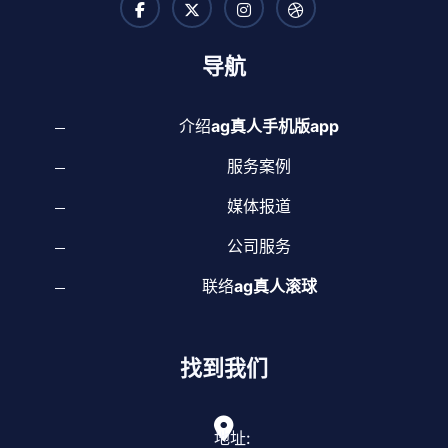
导航
介绍
ag真人手机版app
服务案例
媒体报道
公司服务
联络
ag真人滚球
找到我们
地址: