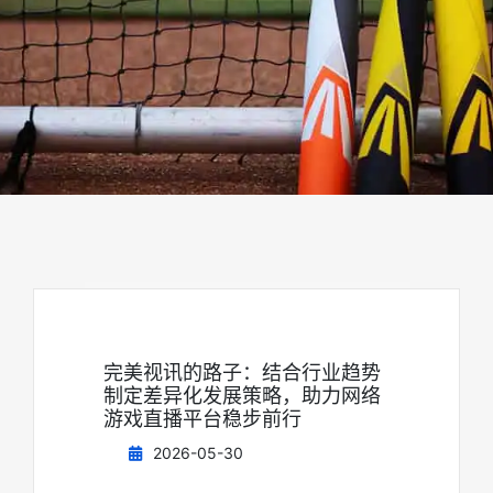
完美视讯的路子：结合行业趋势
制定差异化发展策略，助力网络
游戏直播平台稳步前行
2026-05-30