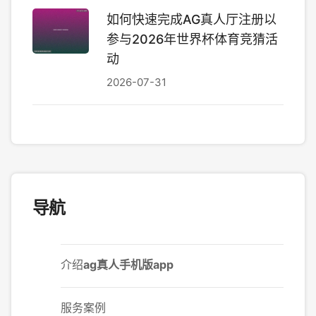
如何快速完成AG真人厅注册以
参与2026年世界杯体育竞猜活
动
2026-07-31
导航
介绍
ag真人手机版app
服务案例